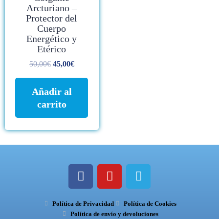
Arcturiano –
Protector del
Cuerpo
Energético y
Etérico
50,00
€
45,00
€
Añadir al
carrito
F
Y
T
a
o
e
c
u
l
Política de Privacidad
e
t
Política de Cookies
e
Política de envío y devoluciones
b
u
g