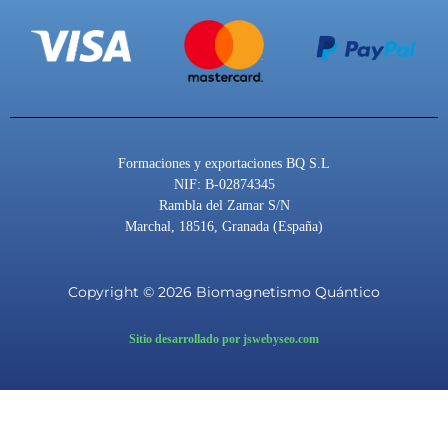
o
b
r
o
e
a
k
m
Formaciones y exportaciones BQ S.L
NIF: B-02874345
Rambla del Zamar S/N
Marchal, 18516, Granada (España)
Copyright © 2026 Biomagnetismo Quántico
Sitio desarrollado por jswebyseo.com