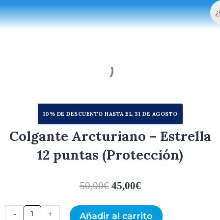
Bu
Ir
al
contenido
10% DE DESCUENTO HASTA EL 31 DE AGOSTO
Colgante Arcturiano – Estrella
12 puntas (Protección)
50,00
€
45,00
€
Colgante
-
+
Añadir al carrito
Arcturiano