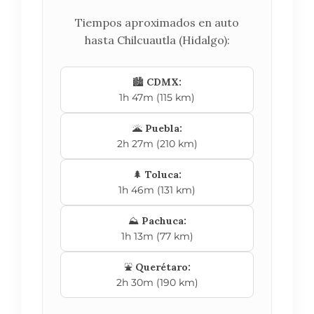
Tiempos aproximados en auto
hasta Chilcuautla (Hidalgo):
🏙️
CDMX:
1h 47m (115 km)
🌋
Puebla:
2h 27m (210 km)
🌲
Toluca:
1h 46m (131 km)
⛰️
Pachuca:
1h 13m (77 km)
⛲
Querétaro:
2h 30m (190 km)