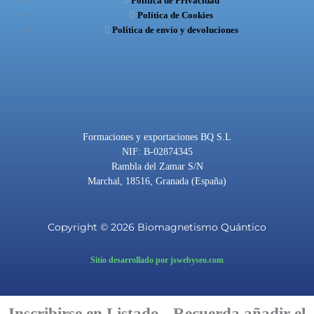
e
Política de Privacidad
t
e
Política de Cookies
b
u
g
Política de envío y devoluciones
o
b
r
o
e
a
k
m
Formaciones y exportaciones BQ S.L
NIF: B-02874345
Rambla del Zamar S/N
Marchal, 18516, Granada (España)
Copyright © 2026 Biomagnetismo Quántico
Sitio desarrollado por jswebyseo.com
Inscribirse en Listado - Recuerda añadir el