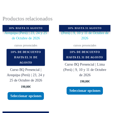
Productos relacionados
Este
Este
10% HASTA 31 AGOSTO
10% HASTA 31 AGOSTO
producto
produc
tiene
tiene
múltiples
múltipl
cursos presenciales
cursos presenciales
variantes.
variant
10% DE DESCUENTO
10% DE DESCUENTO
Las
Las
HASTA EL 31 DE
HASTA EL 31 DE AGOSTO
opciones
opcion
AGOSTO
Curso BQ Presencial | Lima
se
se
Curso BQ Presencial |
(Perú) | 9, 10 y 11 de Octubre
pueden
pueden
Arequipa (Perú) | 23, 24 y
de 2026
elegir
elegir
25 de Octubre de 2026
en
en
190,00
€
la
la
190,00
€
Seleccionar opciones
página
página
Seleccionar opciones
de
de
producto
produc