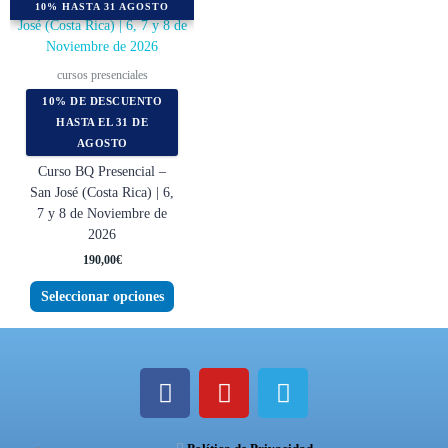
Este
10% HASTA 31 AGOSTO
producto
tiene
múltiples
cursos presenciales
variantes.
10% DE DESCUENTO
Las
HASTA EL 31 DE
opciones
AGOSTO
se
Curso BQ Presencial –
pueden
San José (Costa Rica) | 6,
elegir
7 y 8 de Noviembre de
en
2026
la
página
190,00
€
de
Seleccionar opciones
producto
F
Y
T
a
o
e
c
u
l