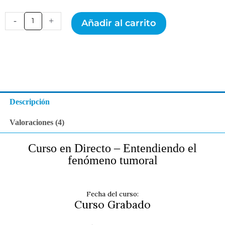
de clientes
Curso
-
+
Añadir al carrito
Fenómeno
Tumoral
+
Libro
|
Curso
Grabado
cantidad
Descripción
Valoraciones (4)
Curso en Directo – Entendiendo el
fenómeno tumoral
Fecha del curso:
Curso Grabado