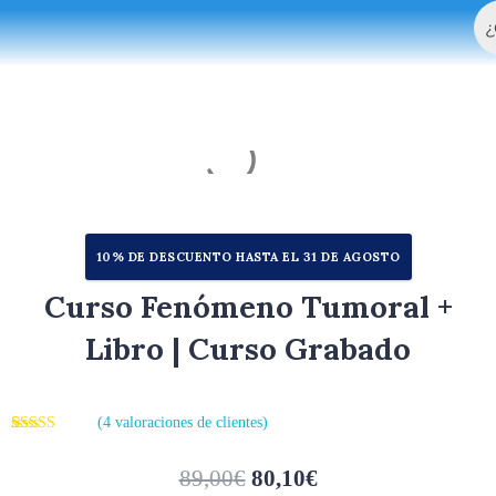
Bu
Ir
al
contenido
10% DE DESCUENTO HASTA EL 31 DE AGOSTO
Curso Fenómeno Tumoral +
Libro | Curso Grabado
(
4
valoraciones de clientes)
Valorado
4
con
4.75
de
5 en base a
89,00
€
80,10
€
valoraciones