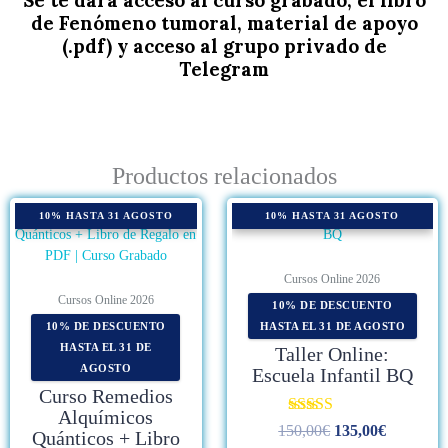
de Fenómeno tumoral, material de apoyo
(.pdf) y acceso al grupo privado de
Telegram
Productos relacionados
10% HASTA 31 AGOSTO
10% HASTA 31 AGOSTO
Cursos Online 2026
Cursos Online 2026
10% DE DESCUENTO
10% DE DESCUENTO
HASTA EL 31 DE AGOSTO
HASTA EL 31 DE
Taller Online:
AGOSTO
Escuela Infantil BQ
Curso Remedios
Alquímicos
Valorado con
150,00
€
135,00
€
Quánticos + Libro
5.00