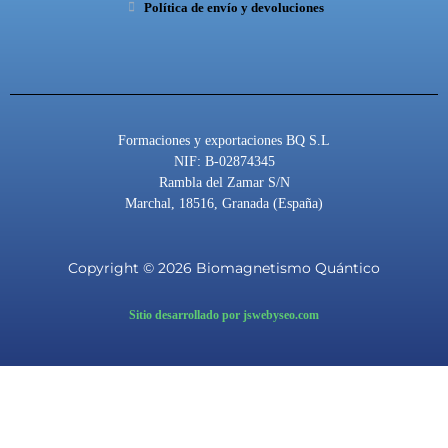
Política de envío y devoluciones
b
u
g
o
b
r
o
e
a
k
m
Formaciones y exportaciones BQ S.L
NIF: B-02874345
Rambla del Zamar S/N
Marchal, 18516, Granada (España)
Copyright © 2026 Biomagnetismo Quántico
Sitio desarrollado por jswebyseo.com