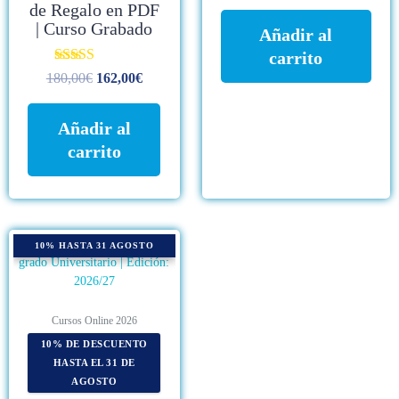
de Regalo en PDF
de 5
| Curso Grabado
Añadir al
carrito
Valorado con
180,00
€
162,00
€
4.79
de 5
Añadir al
carrito
El
El
10% HASTA 31 AGOSTO
precio
precio
original
actual
era:
es:
1.900,00€.
1.350,00€.
Cursos Online 2026
10% DE DESCUENTO
HASTA EL 31 DE
AGOSTO