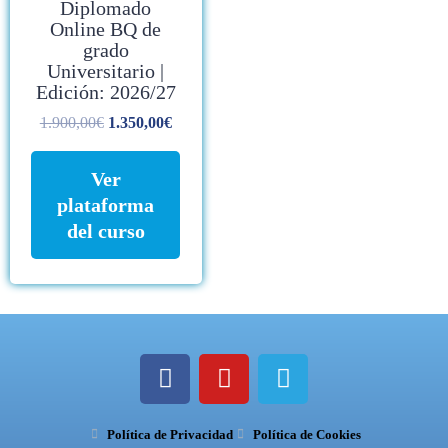
Diplomado
Online BQ de
grado
Universitario |
Edición: 2026/27
1.900,00
€
1.350,00
€
Ver
plataforma
del curso
F
Y
T
a
o
e
c
u
l
Política de Privacidad
e
t
Política de Cookies
e