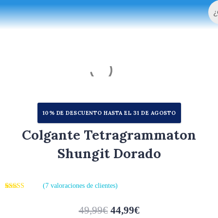
Bu
Ir
al
contenido
10% DE DESCUENTO HASTA EL 31 DE AGOSTO
Colgante Tetragrammaton
Shungit Dorado
(
7
valoraciones de clientes)
Valorado
7
con
4.86
de
5 en base a
49,99
€
44,99
€
valoraciones