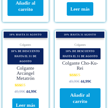
de 5
Añadir al
Leer más
carrito
AGOTADO
10% HASTA 31 AGOSTO
10% HASTA 31 AGOSTO
Colgantes
Colgantes
10% DE DESCUENTO
10% DE DESCUENTO
HASTA EL 31 DE
HASTA EL 31 DE AGOSTO
AGOSTO
Colgante Cho-Ku-
Colgante
Rei
Arcángel
Metatrón
Valorado con
49,99
€
44,99
€
5.00
de 5
Valorado con
49,99
€
44,99
€
Añadir al
5.00
de 5
carrito
Leer más