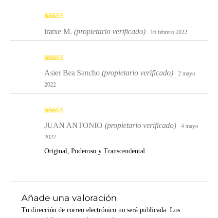
Valorado
iratxe M.
(propietario verificado)
16 febrero 2022
con
5
de 5
Valorado
Asier Bea Sancho
(propietario verificado)
2 mayo
con
4
de 5
2022
Valorado
JUAN ANTONIO
(propietario verificado)
4 mayo
con
5
de 5
2022
Original, Poderoso y Transcendental.
Añade una valoración
Tu dirección de correo electrónico no será publicada.
Los