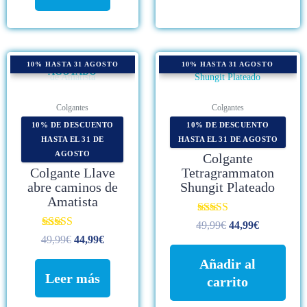
10% HASTA 31 AGOSTO
10% HASTA 31 AGOSTO
AGOTADO
Colgantes
Colgantes
10% DE DESCUENTO
10% DE DESCUENTO
HASTA EL 31 DE
HASTA EL 31 DE AGOSTO
AGOSTO
Colgante
Colgante Llave
Tetragrammaton
abre caminos de
Shungit Plateado
Amatista
Valorado
49,99
€
44,99
€
con
Valorado con
49,99
€
44,99
€
4.67
5.00
de 5
de 5
Añadir al
Leer más
carrito