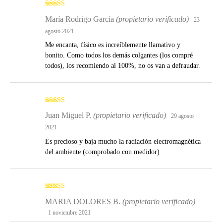
Valorado
María Rodrigo García
(propietario verificado)
23
con
5
de 5
agosto 2021
Me encanta, físico es increíblemente llamativo y
bonito. Como todos los demás colgantes (los compré
todos), los recomiendo al 100%, no os van a defraudar.
Valorado
Juan Miguel P.
(propietario verificado)
29 agosto
con
5
de 5
2021
Es precioso y baja mucho la radiación electromagnética
del ambiente (comprobado con medidor)
Valorado
MARIA DOLORES B.
(propietario verificado)
con
5
de 5
1 noviembre 2021