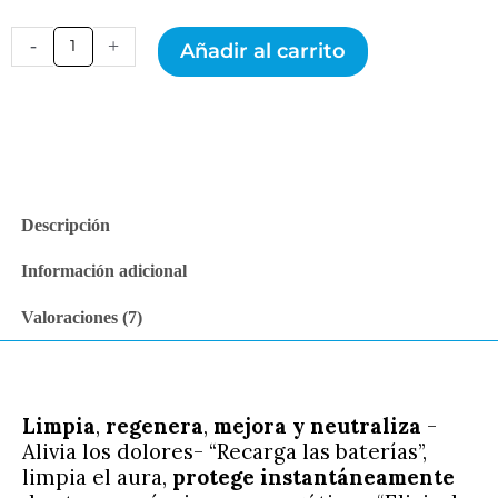
de clientes
Colgante
-
+
Añadir al carrito
Tetragrammaton
Shungit
Dorado
cantidad
Descripción
Información adicional
Valoraciones (7)
Limpia
,
regenera
,
mejora
y neutraliza
-
Alivia los dolores- “Recarga las baterías”,
limpia el aura,
protege instantáneamente