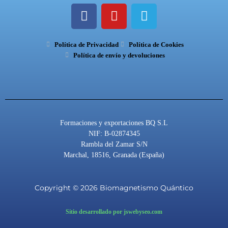
F
Y
T
a
o
e
c
u
l
Política de Privacidad
e
t
Política de Cookies
e
Política de envío y devoluciones
b
u
g
o
b
r
o
e
a
k
m
Formaciones y exportaciones BQ S.L
NIF: B-02874345
Rambla del Zamar S/N
Marchal, 18516, Granada (España)
Copyright © 2026 Biomagnetismo Quántico
Sitio desarrollado por jswebyseo.com