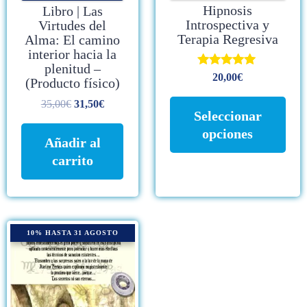
produ
Hipnosis
Libro | Las
Introspectiva y
Virtudes del
Terapia Regresiva
Alma: El camino
interior hacia la
plenitud –
Valorado con
20,00
€
(Producto físico)
5.00
de 5
35,00
€
31,50
€
Seleccionar
opciones
Añadir al
carrito
10% HASTA 31 AGOSTO