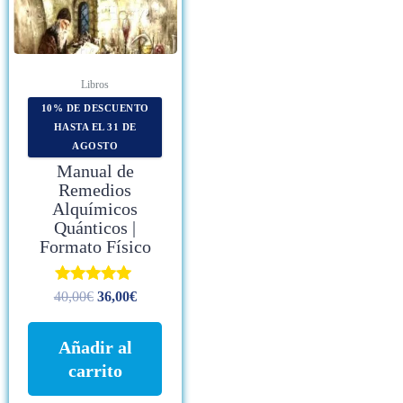
Libros
10% DE DESCUENTO
HASTA EL 31 DE
AGOSTO
Manual de
Remedios
Alquímicos
Quánticos |
Formato Físico
Valorado con
40,00
€
36,00
€
4.88
de 5
Añadir al
carrito