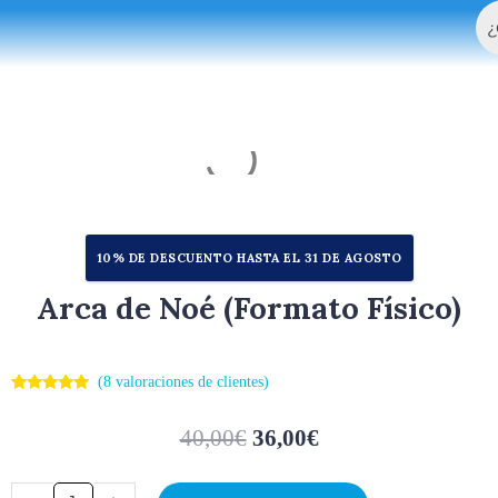
Bu
Ir
al
contenido
10% DE DESCUENTO HASTA EL 31 DE AGOSTO
Arca de Noé (Formato Físico)
(
8
valoraciones de clientes)
Valorado
8
con
4.88
de
5 en base a
40,00
€
36,00
€
valoraciones
de clientes
Arca