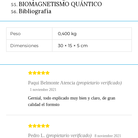
BIOMAGNETISMO QUÁNTICO
Bibliografía
Peso
0,400 kg
Dimensiones
30 × 15 × 5 cm
Valorado
Paqui Belmonte Atencia
(propietario verificado)
con
5
de 5
1 noviembre 2021
Gernial, todo explicado muy bien y claro, de gran
calidad el formsto
Valorado
Pedro L.
(propietario verificado)
8 noviembre 2021
con
5
de 5