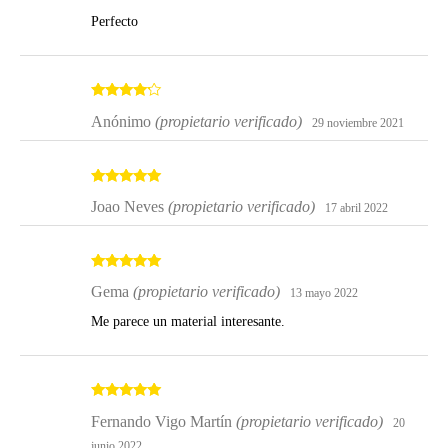
Perfecto
Valorado
Anónimo
(propietario verificado)
29 noviembre 2021
con
4
de 5
Valorado
Joao Neves
(propietario verificado)
17 abril 2022
con
5
de 5
Valorado
Gema
(propietario verificado)
13 mayo 2022
con
5
de 5
Me parece un material interesante.
Valorado
Fernando Vigo Martín
(propietario verificado)
20
con
5
de 5
junio 2022