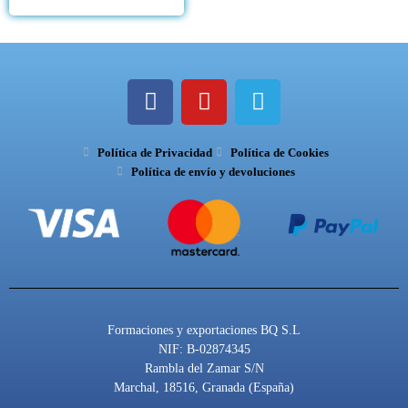
F
Y
T
a
o
e
c
u
l
Política de Privacidad
e
t
Política de Cookies
e
Política de envío y devoluciones
b
u
g
o
b
r
o
e
a
k
m
Formaciones y exportaciones BQ S.L
NIF: B-02874345
Rambla del Zamar S/N
Marchal, 18516, Granada (España)