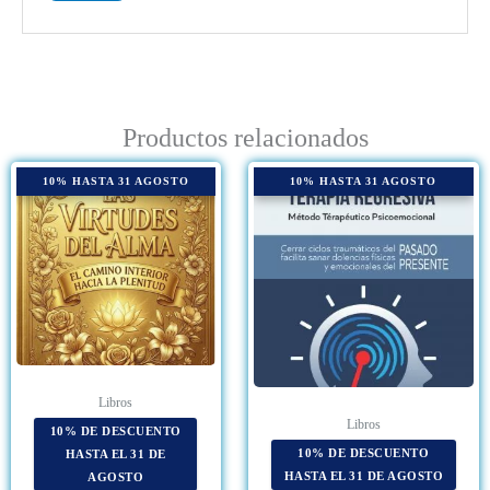
Productos relacionados
Este
10% HASTA 31 AGOSTO
10% HASTA 31 AGOSTO
produ
tiene
múlti
varian
Las
opcio
se
pued
elegir
en
Libros
la
Libros
10% DE DESCUENTO
págin
10% DE DESCUENTO
HASTA EL 31 DE
de
HASTA EL 31 DE AGOSTO
AGOSTO