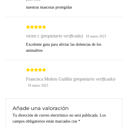
nuestras mascotas protegidas
Valorado
victor r.
(propietario verificado)
18 marzo 2023
con
5
de 5
Excelente guia para aliviar las dolencias de los
animalitos
Valorado
Francisca Molero Guillén
(propietario verificado)
con
5
de 5
18 marzo 2023
Añade una valoración
Tu dirección de correo electrónico no será publicada.
Los
campos obligatorios están marcados con
*