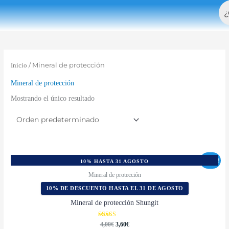
Bu
Ir
al
contenido
/ Mineral de protección
Inicio
Mineral de protección
Mostrando el único resultado
AGOTADO
¡Oferta!
10% HASTA 31 AGOSTO
Mineral de protección
10% DE DESCUENTO HASTA EL 31 DE AGOSTO
Mineral de protección Shungit
Valorado con
4,00
€
3,60
€
5.00