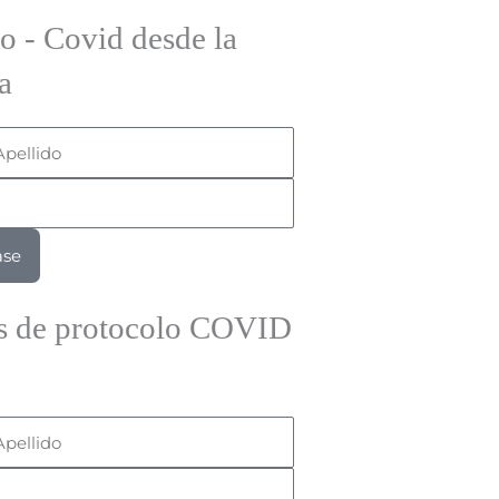
o - Covid desde la
a
ellido
ase
ass de protocolo COVID
ellido