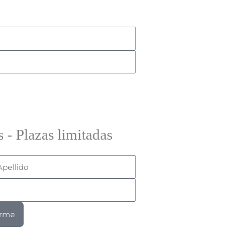
s - Plazas limitadas
ellido
irme