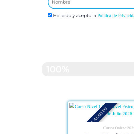
He leído y acepto la
Política de Privacid
Satisfacción de nu
100%
10% HASTA 31 AGOSTO
Cursos Online 202