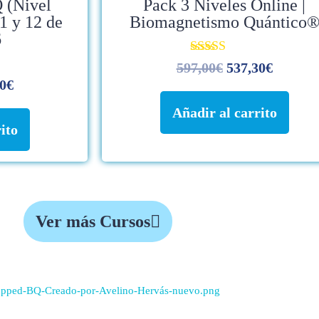
 (Nivel
Pack 3 Niveles Online |
890,00€.
597,00€.
11 y 12 de
Biomagnetismo Quántico
6
Valorado
597,00
€
537,30
€
con
0
€
4.91
de 5
Añadir al carrito
ito
Ver más Cursos