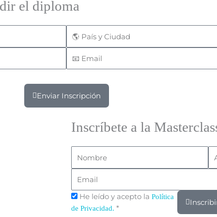
dir el diploma
País
y
Email
Ciudad
Enviar Inscripción
Inscríbete a la Masterclas
Nombre
Ap
Email
He leído y acepto la
Política
Inscrib
*
de Privacidad.