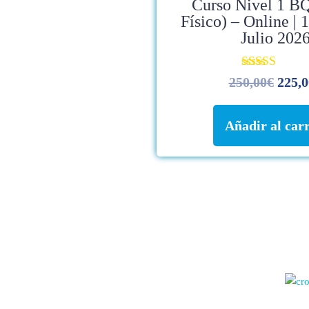
Curso Nivel 1 BQ
Físico) – Online | 
Julio 202
Valorado con
250,00
€
225,0
4.96
de 5
Añadir al carr