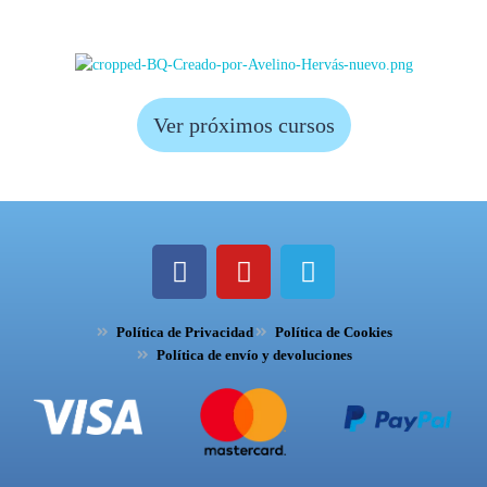
Ver próximos cursos
F
Y
T
a
o
e
c
u
l
Política de Privacidad
e
t
Política de Cookies
e
Política de envío y devoluciones
b
u
g
o
b
r
o
e
a
k
m