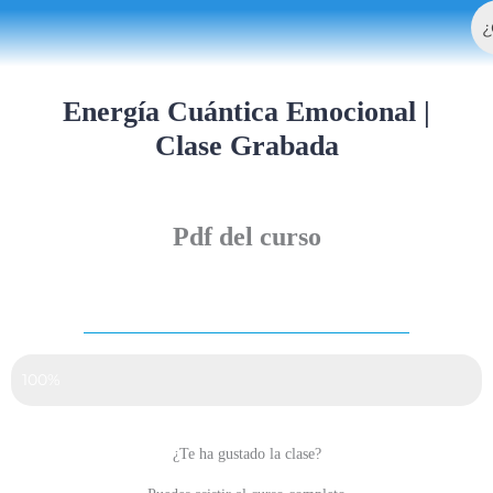
Bu
Ir
al
contenido
Energía Cuántica Emocional |
Clase Grabada
Pdf del curso
Satisfacción de nuestros alumnos
100%
¿Te ha gustado la clase?