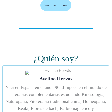
Ver más cursos
Satisfacción de nuestros alumnos
100%
¿Quién soy?
Avelino Hervás
Nací en España en el año 1968.Empecé en el mundo de
las terapias complementarias estudiando Kinesología,
Naturopatia, Fitoterapia tradicional china, Homeopatía,
Reaki, Flores de bach, Parbiomagnetico y