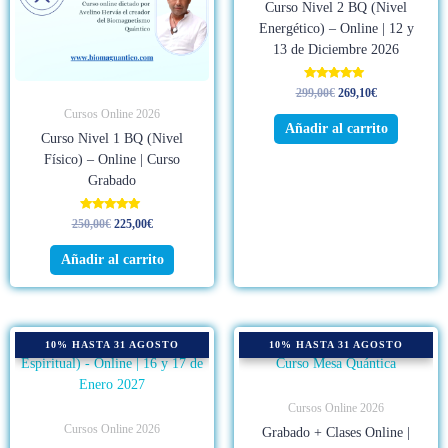
Curso Nivel 2 BQ (Nivel
Energético) – Online | 12 y
13 de Diciembre 2026
Valorado
299,00
€
269,10
€
con
4.95
Cursos Online 2026
de 5
Añadir al carrito
Curso Nivel 1 BQ (Nivel
Físico) – Online | Curso
Grabado
Valorado
250,00
€
225,00
€
con
4.96
de 5
Añadir al carrito
10% HASTA 31 AGOSTO
10% HASTA 31 AGOSTO
Cursos Online 2026
Cursos Online 2026
Grabado + Clases Online |