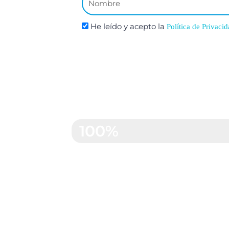
He leído y acepto la
Política de Privacid
Satisfacción de nu
100%