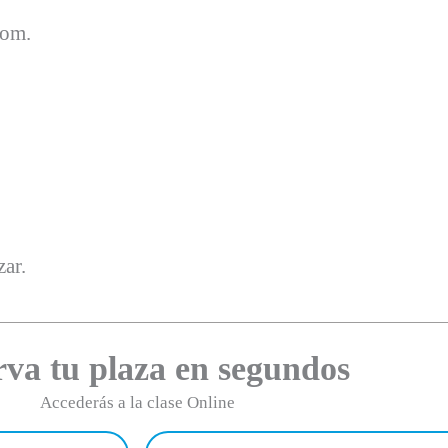
oom.
ar.
rva tu plaza en segundos
Accederás a la clase Online
Email