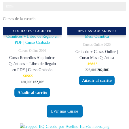
Satisfacción de nuestros alumnos
100%
Cursos de la escuela:
10% HASTA 31 AGOSTO
10% HASTA 31 AGOSTO
Cursos Online 2026
Cursos Online 2026
Grabado + Clases Online |
Curso Remedios Alquímicos
Curso Mesa Quántica
Quánticos + Libro de Regalo
Valorado
en PDF | Curso Grabado
225,00
€
202,50
€
con
4.85
de 5
Añadir al carrito
Valorado
180,00
€
162,00
€
con
4.79
de 5
Añadir al carrito
Ver más Cursos